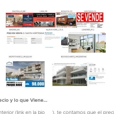
io y lo que Viene...
nterior (link en la bio 😉), te contamos que el prec