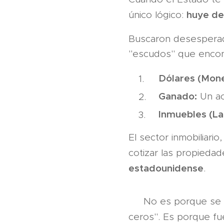
huye de
único lógico:
Buscaron desesperada
"escudos" que encon
Dólares (Mone
Ganado:
Un act
Inmuebles (Lad
El sector inmobiliari
cotizar las propieda
estadounidense
.
👉 No es porque se 
ceros". Es porque fu