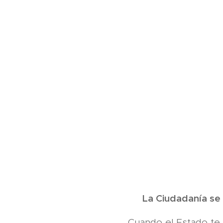
🛡️ La Ciudadanía se
Cuando el Estado te g