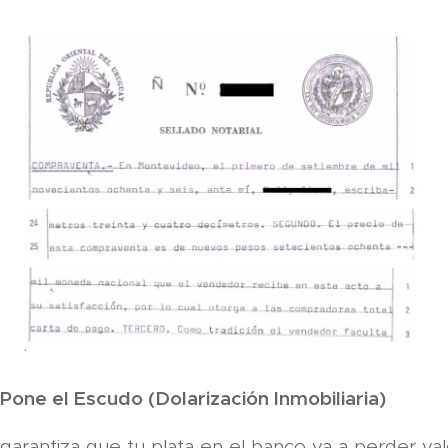
 Pone el Escudo (Dolarización Inmobiliaria)
arantiza que tu plata en el banco va a perder val