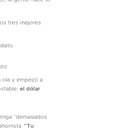
os tres mejores
diato.
azo.
la ola y empezó a
el dólar
estable:
tenga "demasiados
"Tu
ahorrista: