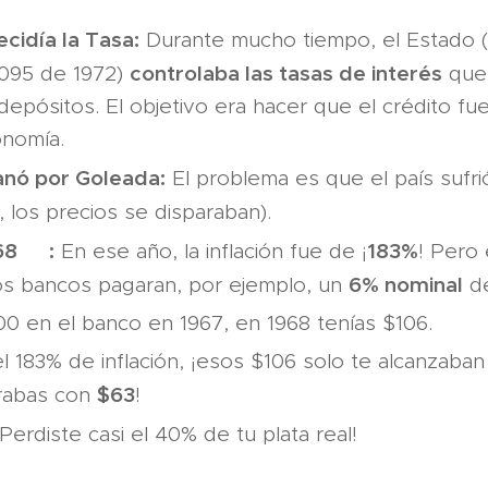
cidía la Tasa:
Durante mucho tiempo, el Estado (
controlaba las tasas de interés
.095 de 1972)
que 
depósitos. El objetivo era hacer que el crédito fu
onomía.
Ganó por Goleada:
El problema es que el país sufr
 los precios se disparaban).
968
🤯:
183%
En ese año, la inflación fue de ¡
! Pero 
6% nominal
los bancos pagaran, por ejemplo, un
de
00 en el banco en 1967, en 1968 tenías $106.
 183% de inflación, ¡esos $106 solo te alcanzaba
$63
rabas con
!
Perdiste casi el 40% de tu plata real!