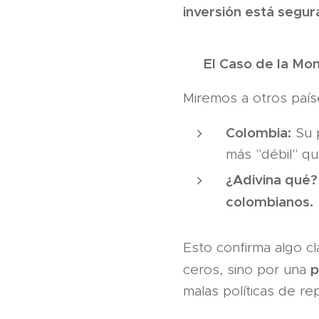
inversión está segura
🌎 El Caso de la Mo
Miremos a otros paí
Colombia:
Su p
más "débil" q
¿Adivina qué?
colombianos.
Esto confirma algo cl
p
ceros, sino por una
malas políticas de rep